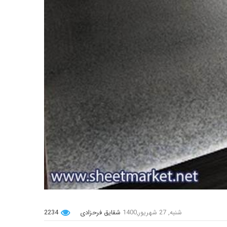
شنبه, 27 شهریور,1400
شقایق فرحزادی
2234